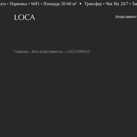
Парковка • WiFi • Площадь 50-60 м²
Трансфер • Чек Ин 24/7 • Завтраки
Апартаменты
О н
Апартаменты
О н
Главная
→
Все апартаменты
→LOCA PARUS