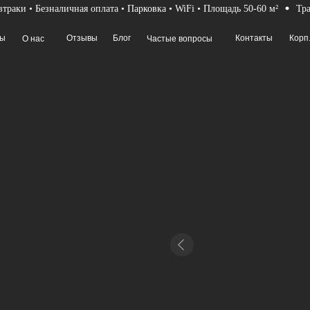
 • Безналичная оплата • Парковка • WiFi • Площадь 50-60 м²
Трансфер 
Отзывы
Блог
Контакты
Корп. клиентам
ас
Частые вопросы
Отзывы
Блог
Контакты
Корп. клиентам
ас
Частые вопросы