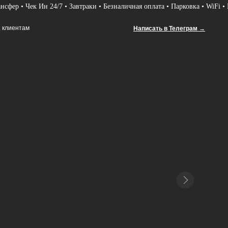
• Чек Ин 24/7 • Завтраки • Безналичная оплата • Парковка • WiFi • Площа
Написать в Телеграм →
Написать в Телеграм →